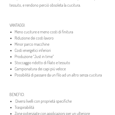
tessuto, e rendono perciò obsoleta la cucitura.
VANTAGGI:
Meno cuciture e meno costi di finitura
Riduzione dei costi lavoro
Minor parco macchine
Costi energetici inferiori
Produzione “Just in time”
Stoccaggio ridotto di filato e tessuto
Campionatura dei capi più veloce
Possibilità di passare da un filo ad un altro senza cucitura
BENEFICI:
Diversi livelli con proprietà specifiche
Traspirabilità
Zone potenziate con applicazioni per un ulteriore