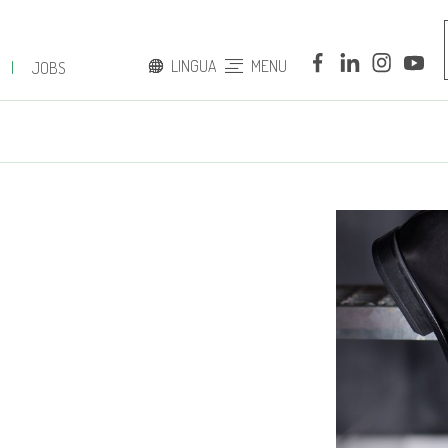
LINGUA
MENU
|
JOBS
ITALIANO
INGLESE